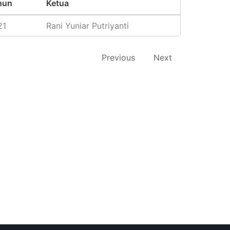
hun
Ketua
21
Rani Yuniar Putriyanti
Previous
Next